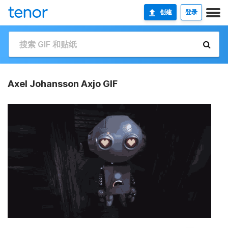
创建
登录
Axel Johansson Axjo GIF