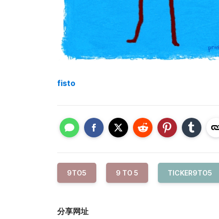
fisto
9TO5
9 TO 5
TICKER9TO5
分享网址