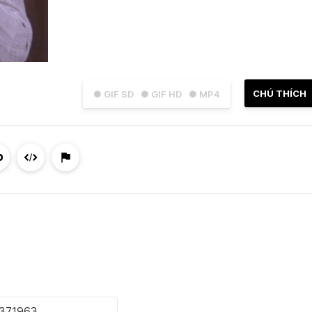
CHÚ THÍCH
● GIF SD
● GIF HD
● MP4