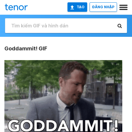
TẠO
ĐĂNG NHẬP
Goddammit! GIF