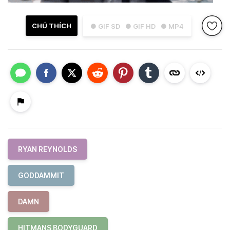
CHÚ THÍCH
● GIF SD
● GIF HD
● MP4
RYAN REYNOLDS
GODDAMMIT
DAMN
HITMANS BODYGUARD