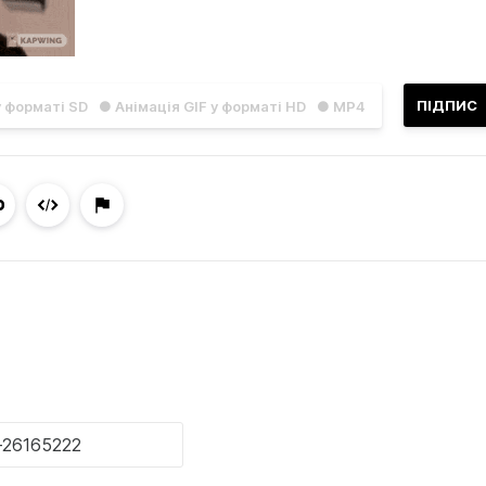
ПІДПИС
у форматі SD
● Анімація GIF у форматі HD
● MP4