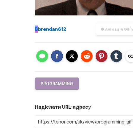
B
brendan612
● Анімація GIF 
PROGRAMMING
Надіслати URL-адресу