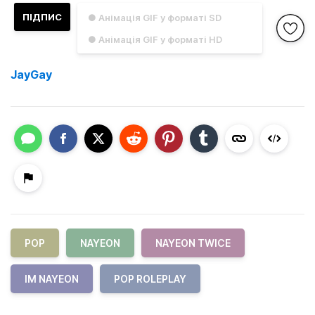
ПІДПИС
● Анімація GIF у форматі SD
● Анімація GIF у форматі HD
JayGay
POP
NAYEON
NAYEON TWICE
IM NAYEON
POP ROLEPLAY