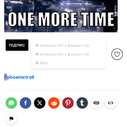
ПІДПИС
● Анімація GIF у форматі SD
● Анімація GIF у форматі HD
● MP4
P
phoenixtroll