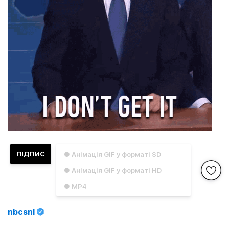
ПІДПИС
● Анімація GIF у форматі SD
● Анімація GIF у форматі HD
● MP4
nbcsnl