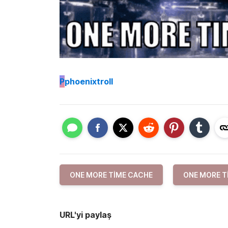
P
phoenixtroll
ONE MORE TIME CACHE
ONE MORE T
URL'yi paylaş