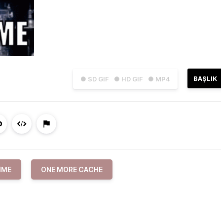
BAŞLIK
● SD GIF
● HD GIF
● MP4
IME
ONE MORE CACHE