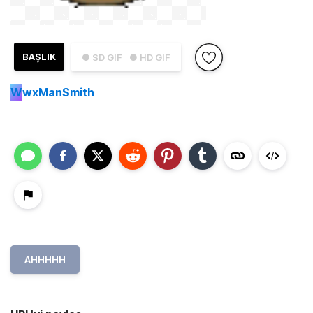
BAŞLIK
● SD GIF
● HD GIF
W
wxManSmith
AHHHHH