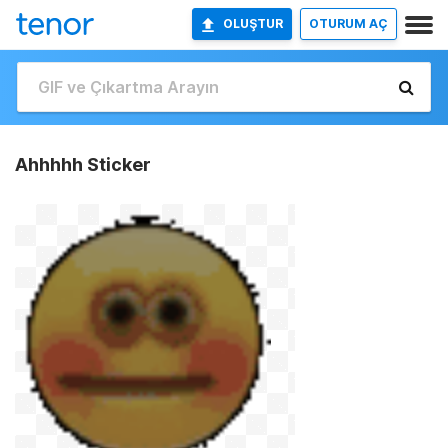
OLUŞTUR
OTURUM AÇ
Ahhhhh Sticker