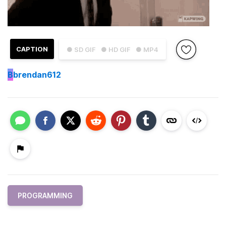
CAPTION
● SD GIF
● HD GIF
● MP4
B
brendan612
PROGRAMMING