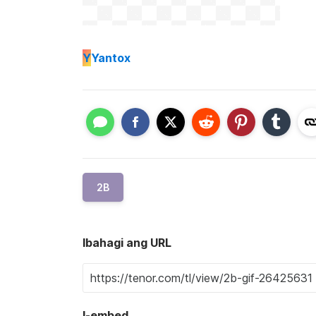
Y
Yantox
2B
Ibahagi ang URL
I-embed