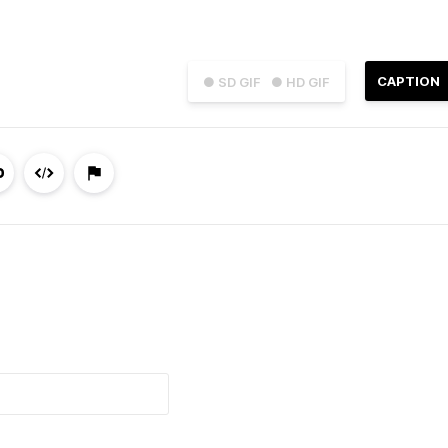
CAPTION
● SD GIF
● HD GIF