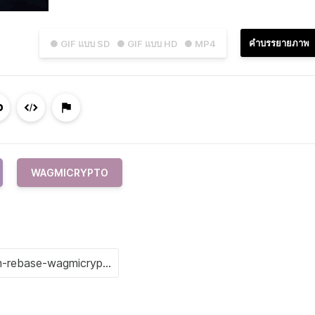
คำบรรยายภาพ
● GIF แบบ SD
● GIF แบบ HD
● MP4
WAGMICRYPTO