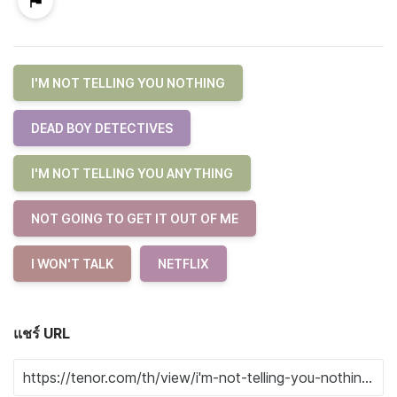
I'M NOT TELLING YOU NOTHING
DEAD BOY DETECTIVES
I'M NOT TELLING YOU ANYTHING
NOT GOING TO GET IT OUT OF ME
I WON'T TALK
NETFLIX
แชร์ URL