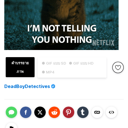
คำบรรยาย
● GIF แบบ SD
● GIF แบบ HD
ภาพ
● MP4
DeadBoyDetectives