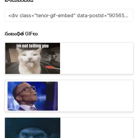
పొందుపరచండి
సంబంధిత GIFలు