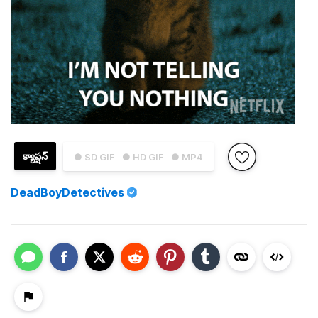
క్యాప్షన్
● SD GIF
● HD GIF
● MP4
DeadBoyDetectives