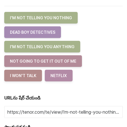
I'M NOT TELLING YOU NOTHING
DEAD BOY DETECTIVES
I'M NOT TELLING YOU ANYTHING
NOT GOING TO GET IT OUT OF ME
I WON'T TALK
NETFLIX
URLను షేర్ చేయండి