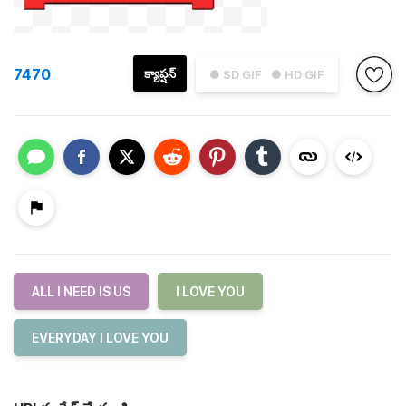
7470
క్యాప్షన్
● SD GIF
● HD GIF
ALL I NEED IS US
I LOVE YOU
EVERYDAY I LOVE YOU