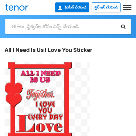
క్రియేట్ చేయండి
సైన్ ఇన్ చేయండి
All I Need Is Us I Love You Sticker