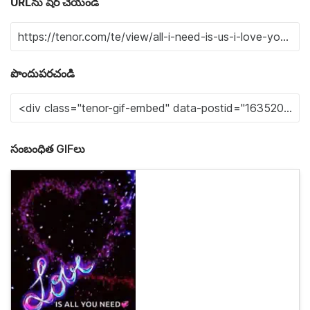
URLను షేర్ చేయండి
పొందుపరచండి
సంబంధిత GIFలు