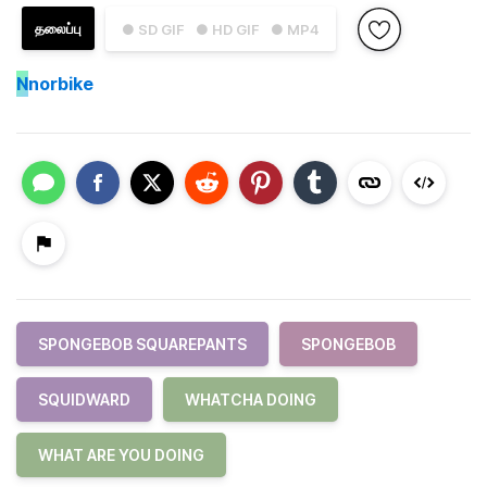
தலைப்பு
● SD GIF
● HD GIF
● MP4
N
norbike
SPONGEBOB SQUAREPANTS
SPONGEBOB
SQUIDWARD
WHATCHA DOING
WHAT ARE YOU DOING