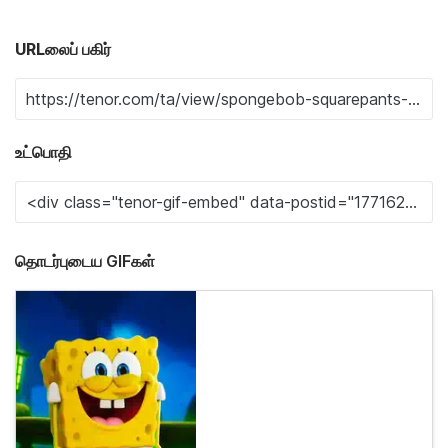
URLலைப் பகிர்
உட்பொதி
தொடர்புடைய GIFகள்