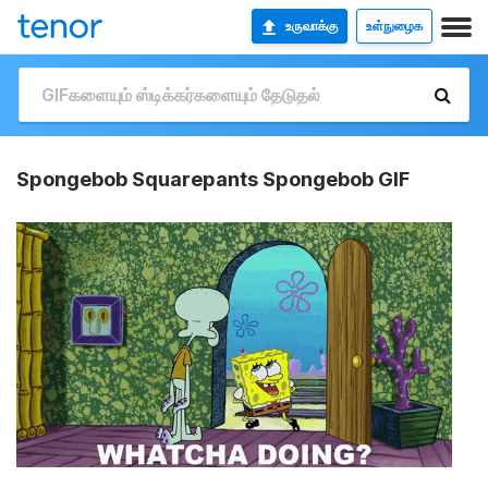
உருவாக்கு
உள்நுழைக
Spongebob Squarepants Spongebob GIF