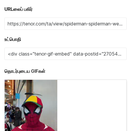
URLலைப் பகிர்
உட்பொதி
தொடர்புடைய GIFகள்