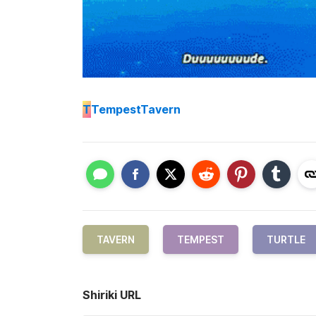
T
TempestTavern
TAVERN
TEMPEST
TURTLE
Shiriki URL