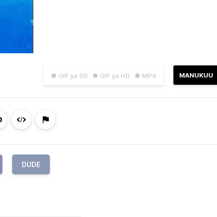
MANUKUU
● GIF ya SD
● GIF ya HD
● MP4
DUDE