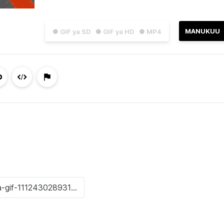
MANUKUU
● GIF ya SD
● GIF ya HD
● MP4