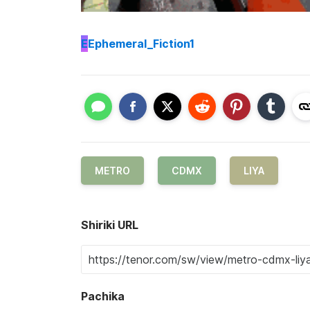
E
Ephemeral_Fiction1
METRO
CDMX
LIYA
Shiriki URL
Pachika