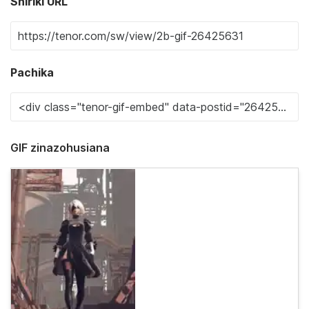
Shiriki URL
Pachika
GIF zinazohusiana