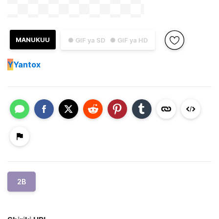
MANUKUU
● GIF ya SD
● GIF ya HD
Y
Yantox
2B