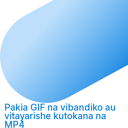
Pakia
GIF na vibandiko au
vitayarishe
kutokana na
MP4