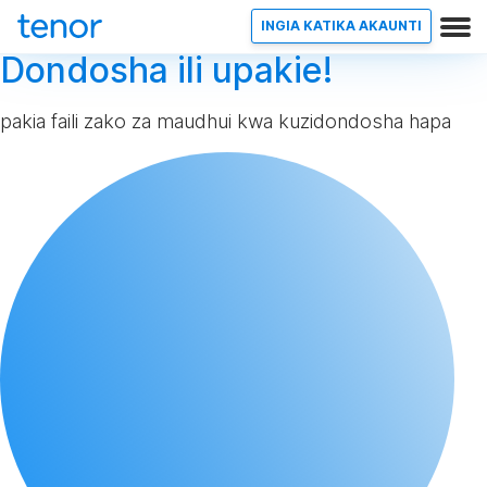
INGIA KATIKA AKAUNTI
Dondosha ili upakie!
pakia faili zako za maudhui kwa kuzidondosha hapa