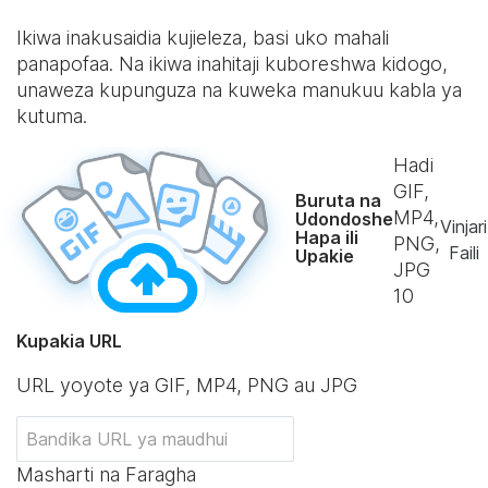
Ikiwa inakusaidia kujieleza, basi uko mahali
panapofaa. Na ikiwa inahitaji kuboreshwa kidogo,
unaweza kupunguza na kuweka manukuu kabla ya
kutuma.
Hadi
GIF,
Buruta na
MP4,
Udondoshe
Vinjari
Hapa ili
PNG,
Faili
Upakie
JPG
10
Kupakia URL
URL yoyote ya GIF, MP4, PNG au JPG
Masharti na Faragha