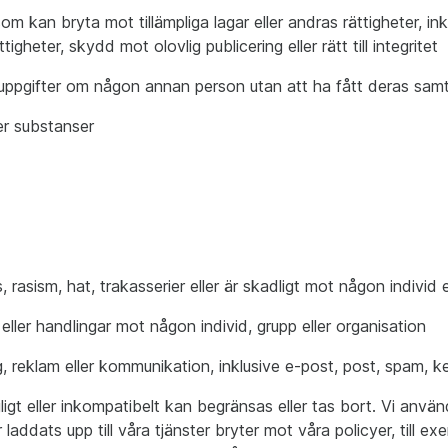
som kan bryta mot tillämpliga lagar eller andras rättigheter, in
gheter, skydd mot olovlig publicering eller rätt till integritet
taktuppgifter om någon annan person utan att ha fått deras sa
ller substanser
ns, rasism, hat, trakasserier eller är skadligt mot någon individ 
åld eller handlingar mot någon individ, grupp eller organisation
, reklam eller kommunikation, inklusive e-post, post, spam, k
gt eller inkompatibelt kan begränsas eller tas bort. Vi använd
laddats upp till våra tjänster bryter mot våra policyer, till e