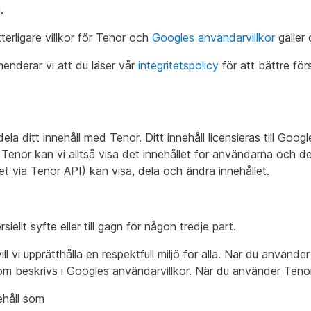
.
erligare villkor för Tenor och
Googles användarvillkor
gäller 
menderar vi att du läser vår
integritetspolicy
för att bättre fö
dela ditt innehåll med Tenor. Ditt innehåll licensieras till Goog
ll Tenor kan vi alltså visa det innehållet för användarna och 
t via Tenor API) kan visa, dela och ändra innehållet.
ellt syfte eller till gagn för någon tredje part.
ill vi upprätthålla en respektfull miljö för alla. När du använd
 beskrivs i Googles användarvillkor. När du använder Tenor f
nehåll som