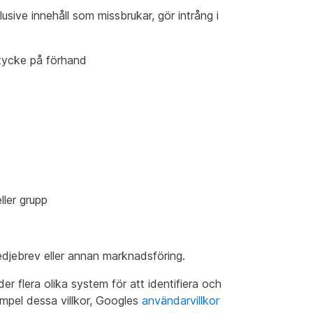
klusive innehåll som missbrukar, gör intrång i
mtycke på förhand
eller grupp
edjebrev eller annan marknadsföring.
er flera olika system för att identifiera och
xempel dessa villkor, Googles
användarvillkor