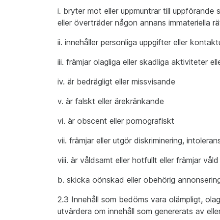
i. bryter mot eller uppmuntrar till uppförande 
eller överträder någon annans immateriella rätti
ii. innehåller personliga uppgifter eller kon
iii. främjar olagliga eller skadliga aktiviteter e
iv. är bedrägligt eller missvisande
v. är falskt eller ärekränkande
vi. är obscent eller pornografiskt
vii. främjar eller utgör diskriminering, intolera
viii. är våldsamt eller hotfullt eller främjar v
b. skicka oönskad eller obehörig annonsering
2.3 Innehåll som bedöms vara olämpligt, olagli
utvärdera om innehåll som genererats av eller 