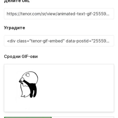
Делите URL
Уградите
Сродни GIF-ови