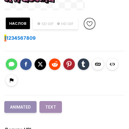
НАСЛОВ
● SD GIF
● HD GIF
1
1234567809
ANIMATED
TEXT