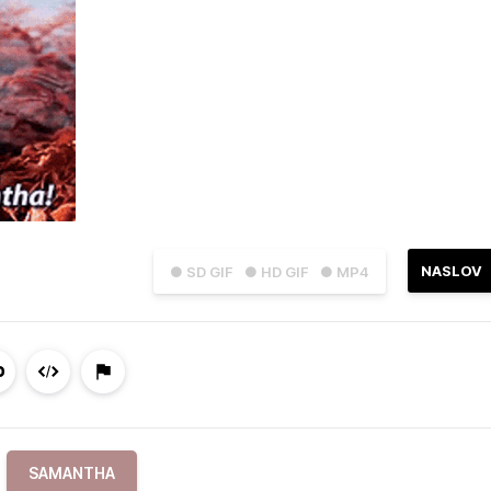
NASLOV
● SD GIF
● HD GIF
● MP4
SAMANTHA