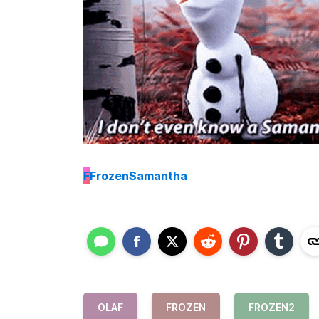
F
FrozenSamantha
OLAF
FROZEN
FROZEN2