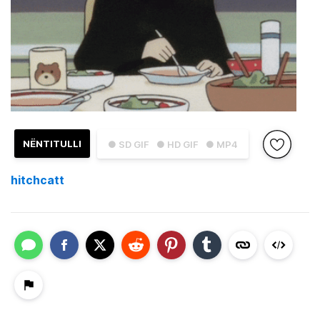
NËNTITULLI
● SD GIF
● HD GIF
● MP4
hitchcatt