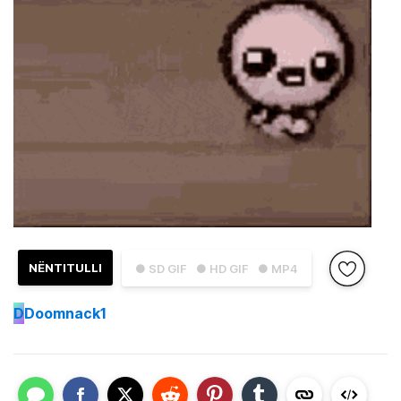
NËNTITULLI
● SD GIF
● HD GIF
● MP4
D
Doomnack1