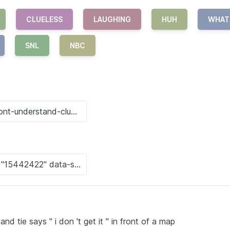
CLUELESS
LAUGHING
HUH
WHAT
SNL
NBC
and tie says " i don 't get it " in front of a map