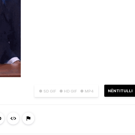
NËNTITULLI
● SD GIF
● HD GIF
● MP4