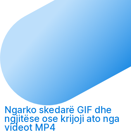
Ngarko
skedarë GIF dhe
ngjitëse ose
krijoji
ato nga
videot MP4