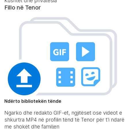
Kushtet dhe privatësia
Fillo në Tenor
Ndërto bibliotekën tënde
Ngarko dhe redakto GIF-et, ngjitëset ose videot e
shkurtra MP4 në profilin tënd të Tenor për t'i ndarë
me shokët dhe familjen