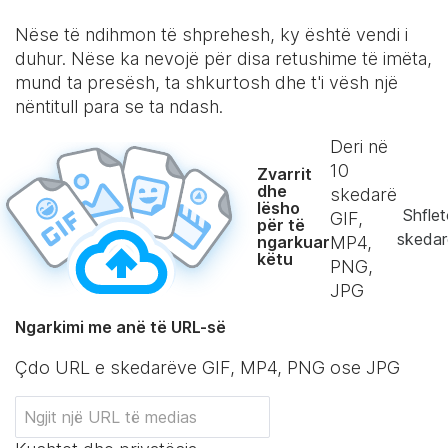
Nëse të ndihmon të shprehesh, ky është vendi i
duhur. Nëse ka nevojë për disa retushime të imëta,
mund ta presësh, ta shkurtosh dhe t'i vësh një
nëntitull para se ta ndash.
Deri në
10
Zvarrit
dhe
skedarë
lësho
Shflet
GIF,
për të
skedar
ngarkuar
MP4,
këtu
PNG,
JPG
Ngarkimi me anë të URL-së
Çdo URL e skedarëve GIF, MP4, PNG ose JPG