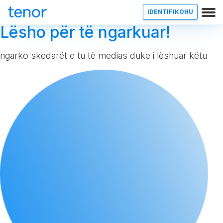
IDENTIFIKOHU
Lësho për të ngarkuar!
ngarko skedarët e tu të medias duke i lëshuar këtu