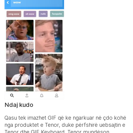
Ndaj kudo
Qasu tek imazhet GIF që ke ngarkuar në çdo kohë
nga produktet e Tenor, duke përfshirë uebsajtin e
Tenor dhe
GIF Keyboard
. Tenor mundëson