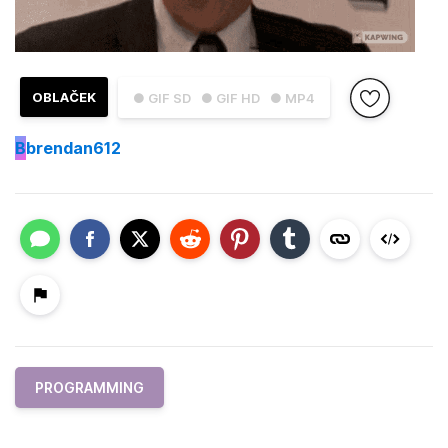
OBLAČEK
● GIF SD
● GIF HD
● MP4
B
brendan612
PROGRAMMING