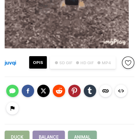
juvqi
OPIS
● SD GIF
● HD GIF
● MP4
DUCK
BALANCE
ANIMAL