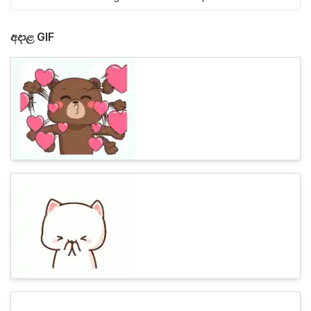
අදාළ GIF