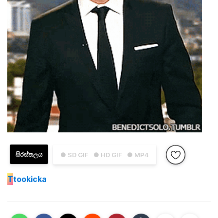
සිරස්තලය
● SD GIF
● HD GIF
● MP4
T
tookicka