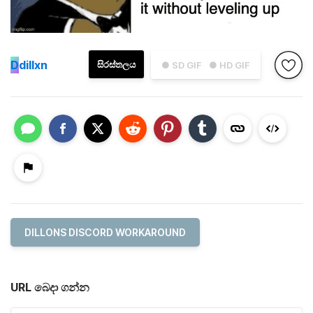
D
dillxn
සිරස්තලය
● SD GIF
● HD GIF
DILLONS DISCORD WORKAROUND
URL බෙදා ගන්න