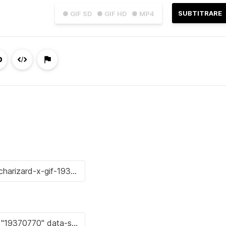
SUBTITRARE
● GIF SD
● GIF HD
● MP4