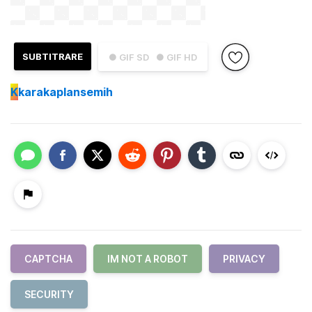
SUBTITRARE
● GIF SD
● GIF HD
K
karakaplansemih
CAPTCHA
IM NOT A ROBOT
PRIVACY
SECURITY