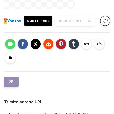
Y
Yantox
SUBTITRARE
● GIF SD
● GIF HD
2B
Trimite adresa URL