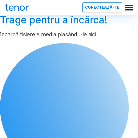
CONECTEAZĂ-TE
Trage pentru a încărca!
încarcă fișierele media plasându-le aici