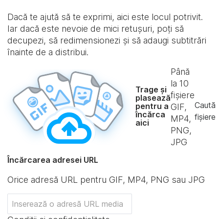
Dacă te ajută să te exprimi, aici este locul potrivit.
Iar dacă este nevoie de mici retușuri, poți să
decupezi, să redimensionezi și să adaugi subtitrări
înainte de a distribui.
Până
la
10
Trage și
fișiere
plasează
Caută
pentru a
GIF,
încărca
fișiere
MP4,
aici
PNG,
JPG
Încărcarea adresei URL
Orice adresă URL pentru GIF, MP4, PNG sau JPG