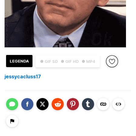
LEGENDA
● GIF SD
● GIF HD
● MP4
jessycacluss17