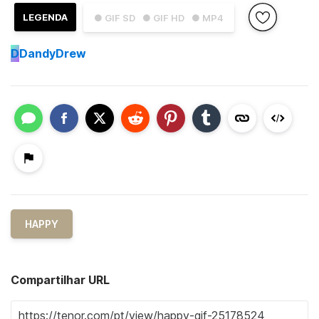
LEGENDA
● GIF SD
● GIF HD
● MP4
D
DandyDrew
HAPPY
Compartilhar URL