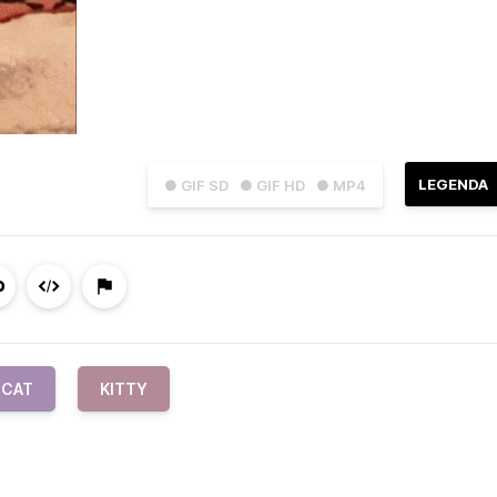
LEGENDA
● GIF SD
● GIF HD
● MP4
CAT
KITTY