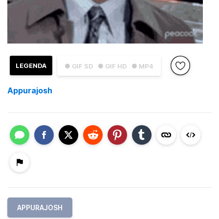
LEGENDA
● GIF SD
● GIF HD
● MP4
Appurajosh
APPURAJOSH