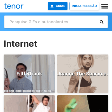
CRIAR
INICIAR SESSÃO
Internet
Filthyfrank
Joanne The Scammer