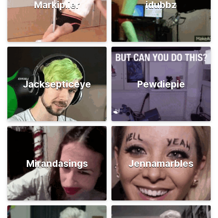
Markiplier
idubbz
Jacksepticeye
Pewdiepie
Mirandasings
Jennamarbles