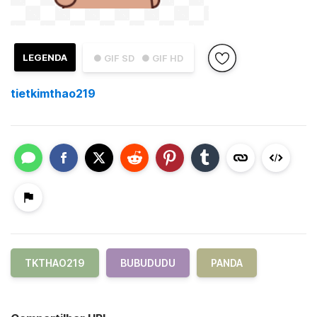
LEGENDA
● GIF SD
● GIF HD
tietkimthao219
TKTHAO219
BUBUDUDU
PANDA