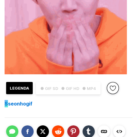
LEGENDA
● GIF SD
● GIF HD
● MP4
S
seonhogif