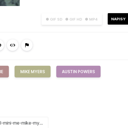
NAPISY
● GIF SD
● GIF HD
● MP4
ME
MIKE MYERS
AUSTIN POWERS