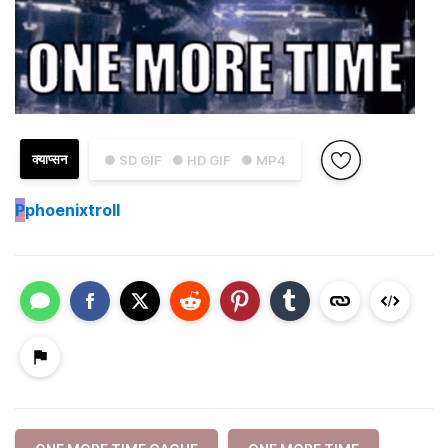
क्याप्सन
● SD GIF
● HD GIF
● MP4
P
phoenixtroll