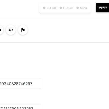
क्याप्सन
● SD GIF
● HD GIF
● MP4