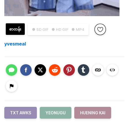
စာတန်း
● SD GIF
● HD GIF
● MP4
yvesmeal
TXT AWKS
YEONUGU
HUENING KAI