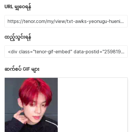
URL မျှဝေရန်
ထည့်သွင်းရန်
ဆက်စပ် GIF များ