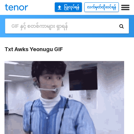
ပြုလုပ်ရန်
လက်မှတ်ထိုးဝင်ရန်
Txt Awks Yeonugu GIF