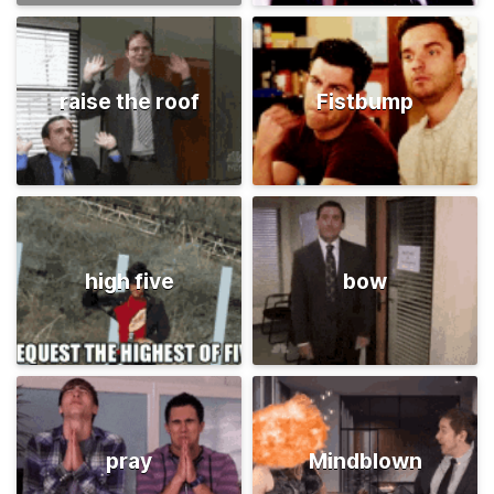
raise the roof
Fistbump
high five
bow
pray
Mindblown