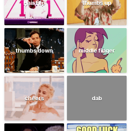
Hair Flip
thumbs up
thumbs down
middle finger
cheers
dab