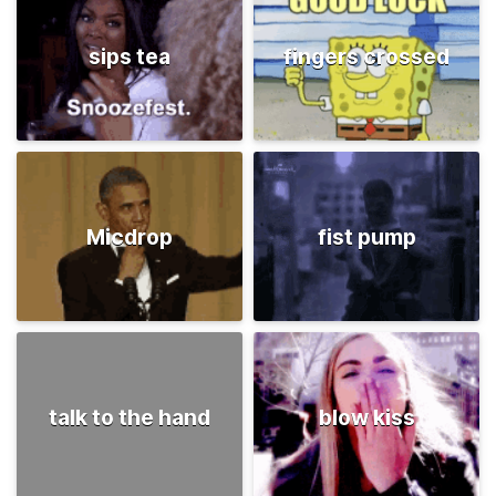
sips tea
fingers crossed
Micdrop
fist pump
talk to the hand
blow kiss