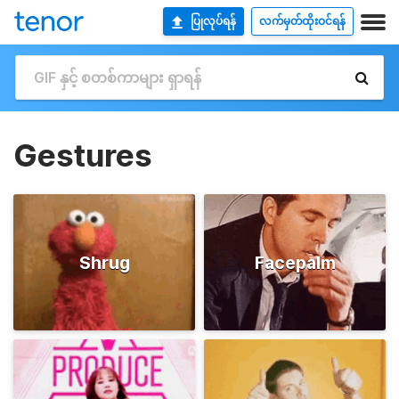
ပြုလုပ်ရန်
လက်မှတ်ထိုးဝင်ရန်
Gestures
Shrug
Facepalm