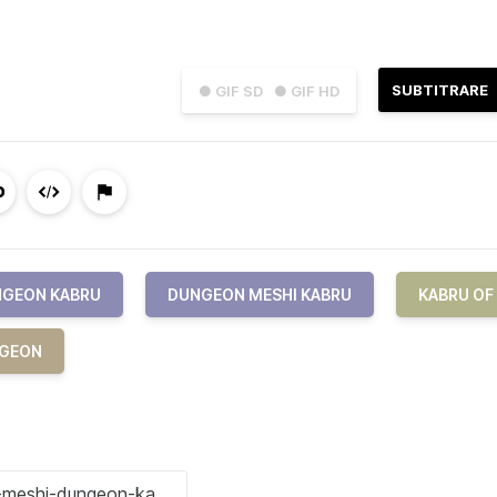
SUBTITRARE
● GIF SD
● GIF HD
GEON KABRU
DUNGEON MESHI KABRU
KABRU OF
NGEON